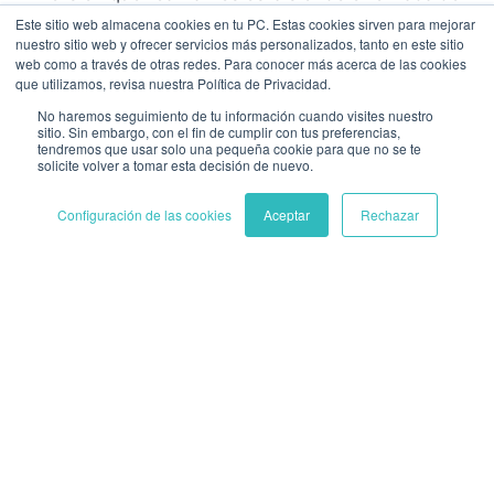
manera eficiente, que cada euro que invertimos
Este sitio web almacena cookies en tu PC. Estas cookies sirven para mejorar
nuestro sitio web y ofrecer servicios más personalizados, tanto en este sitio
tiene el mismo propósito, que estamos siendo
web como a través de otras redes. Para conocer más acerca de las cookies
fieles a nuestra idea de marca contribuyendo así a
que utilizamos, revisa nuestra Política de Privacidad.
hacer posible la estrategia de negocio de nuestra
No haremos seguimiento de tu información cuando visites nuestro
empresa.
sitio. Sin embargo, con el fin de cumplir con tus preferencias,
tendremos que usar solo una pequeña cookie para que no se te
solicite volver a tomar esta decisión de nuevo.
El branding
Configuración de las cookies
Aceptar
Rechazar
El branding consiste precisamente en eso. En
gestionar la marca, en orientar e inspirar toda la
acción, comportamiento y comunicación que se
emite desde todas las áreas de la empresa
(productos, personas, entornos y comunicaciones)
para generar en nuestros clientes experiencias
consistentes y que aporten valor.
Para ello la investigación es necesaria ya que nos
aportará conocimiento sobre lo que demandan