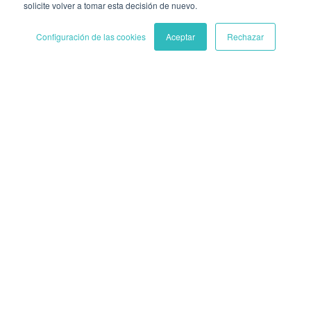
solicite volver a tomar esta decisión de nuevo.
Configuración de las cookies
Aceptar
Rechazar
¿Quieres recibir una
atención más
personalizada?
En una pequeña sesión de 15 min podrás
comprobar como el BrandCenter facilita la
gestión de tu marca.