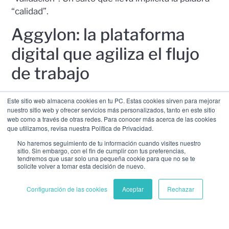
“calidad”.
Aggylon: la plataforma
digital que agiliza el flujo
de trabajo
Aggylon es una plataforma digital que ha
Este sitio web almacena cookies en tu PC. Estas cookies sirven para mejorar
nuestro sitio web y ofrecer servicios más personalizados, tanto en este sitio
constituido un revulsivo en la gestión de las
web como a través de otras redes. Para conocer más acerca de las cookies
empresas. De hecho, Aggylon comparte una parte
que utilizamos, revisa nuestra Política de Privacidad.
de sus pilares con las del método Kanban.
No haremos seguimiento de tu información cuando visites nuestro
sitio. Sin embargo, con el fin de cumplir con tus preferencias,
Asimismo, Aggylon destaca por ser una solución
tendremos que usar solo una pequeña cookie para que no se te
solicite volver a tomar esta decisión de nuevo.
responsive, es decir, posee un diseño web
adaptativo que permite que tanto miembros de
Configuración de las cookies
Aceptar
Rechazar
una empresa como colaboradores externos
puedan buscar, encontrar, validar, utilizar y
compartir contenidos relacionados con la gestión