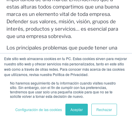
estas alturas todos compartimos que una buena
marca es un elemento vital de toda empresa.
Defender sus valores, misión, visión, grupos de
interés, productos y servicios… es esencial para
que una empresa sobreviva.
Los principales problemas que puede tener una
marca vienen derivados de una gestión deficiente
Este sitio web almacena cookies en tu PC. Estas cookies sirven para mejorar
de estos elementos y de una distorsión de estos
nuestro sitio web y ofrecer servicios más personalizados, tanto en este sitio
web como a través de otras redes. Para conocer más acerca de las cookies
elementos por no centralizar la gestión. Equipos
que utilizamos, revisa nuestra Política de Privacidad.
que desarrollan la marca en base a necesidades
No haremos seguimiento de tu información cuando visites nuestro
puntuales operativas, desarrollos oportunistas de
sitio. Sin embargo, con el fin de cumplir con tus preferencias,
la marca que rompen una visión a largo plazo…
tendremos que usar solo una pequeña cookie para que no se te
solicite volver a tomar esta decisión de nuevo.
muchos elementos hacen que poco a poco la
marca se vaya distorsionando y acabemos con una
Configuración de las cookies
Aceptar
Rechazar
marca que no reconocemos.
Un gestor de Brand Guardian nos permite crear