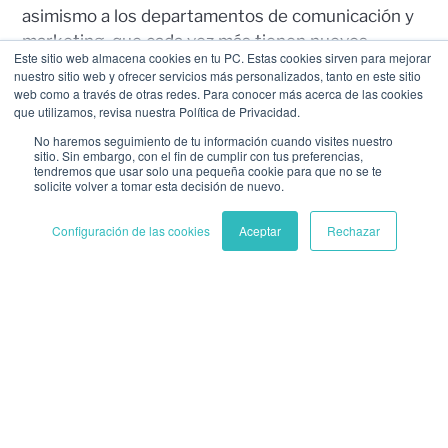
asimismo a los departamentos de comunicación y
marketing, que cada vez más tienen nuevos
Este sitio web almacena cookies en tu PC. Estas cookies sirven para mejorar
frentes, servicios y productos que comunicar y
nuestro sitio web y ofrecer servicios más personalizados, tanto en este sitio
promocionar. Aparecen nuevos
partners
y
web como a través de otras redes. Para conocer más acerca de las cookies
que utilizamos, revisa nuestra Política de Privacidad.
departamentos con los que coordinarse para la
puesta en marcha y desarrollo de planes
No haremos seguimiento de tu información cuando visites nuestro
sitio. Sin embargo, con el fin de cumplir con tus preferencias,
específicos y para la obtención del material
tendremos que usar solo una pequeña cookie para que no se te
solicite volver a tomar esta decisión de nuevo.
adecuado.
Las innovaciones, también
Configuración de las cookies
Aceptar
Rechazar
en gestión
El repositorio de activos de marca crece, y
también los flujos de trabajo y actores
involucrados. Por eso las optimizaciones no deben
circunscribirse al ámbito de producto o servicios, y
deben incorporarse también al área de gestión.