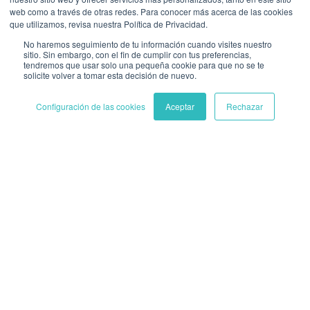
más amplias como los WEB o Pantone. En colores
web como a través de otras redes. Para conocer más acerca de las cookies
web te puedes encontrar con otras limitaciones
que utilizamos, revisa nuestra Política de Privacidad.
como que por temas de usabilidad necesites
No haremos seguimiento de tu información cuando visites nuestro
ciertos límites de contraste.
sitio. Sin embargo, con el fin de cumplir con tus preferencias,
tendremos que usar solo una pequeña cookie para que no se te
solicite volver a tomar esta decisión de nuevo.
Hay algunos que en la paleta RAL que tendrás que
buscar una aproximación a los colores originales.
Configuración de las cookies
Aceptar
Rechazar
La recomendación es, si tu proyecto tiene una
fuerte carga en la parte física (Retail, producto
físico, téxtil, etc…) busca primero que paletas
existen y que color se reproduce correctamente y
luego define tus colores. Imponer una imagen de
marca donde los colores sean complicados de
reproducir, te puede generar más problemas que
soluciones.