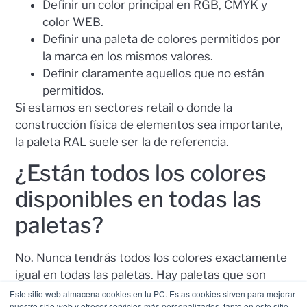
Definir un color principal en RGB, CMYK y
color WEB.
Definir una paleta de colores permitidos por
la marca en los mismos valores.
Definir claramente aquellos que no están
permitidos.
Si estamos en sectores retail o donde la
construcción física de elementos sea importante,
la paleta RAL suele ser la de referencia.
¿Están todos los colores
disponibles en todas las
paletas?
No. Nunca tendrás todos los colores exactamente
igual en todas las paletas. Hay paletas que son
muy limitadas (como la de RAL) y otras paletas
Este sitio web almacena cookies en tu PC. Estas cookies sirven para mejorar
nuestro sitio web y ofrecer servicios más personalizados, tanto en este sitio