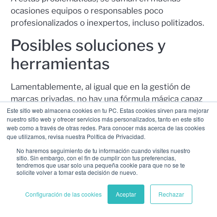
ocasiones equipos o responsables poco
profesionalizados o inexpertos, incluso politizados.
Posibles soluciones y
herramientas
Lamentablemente, al igual que en la gestión de
marcas privadas, no hay una fórmula mágica capaz
de solucionar todos los problemas de una sola vez.
Este sitio web almacena cookies en tu PC. Estas cookies sirven para mejorar
nuestro sitio web y ofrecer servicios más personalizados, tanto en este sitio
Pero contar con la ayuda de personas y
web como a través de otras redes. Para conocer más acerca de las cookies
herramientas adecuadas puede hacer de esta
que utilizamos, revisa nuestra Política de Privacidad.
tarea algo más llevadero. Porque, por muy pública
No haremos seguimiento de tu información cuando visites nuestro
sitio. Sin embargo, con el fin de cumplir con tus preferencias,
y global o coral que sea, no olvidemos que una
tendremos que usar solo una pequeña cookie para que no se te
marca territorio es al fin y al cabo una marca. Y por
solicite volver a tomar esta decisión de nuevo.
tanto, métodos útiles para las compañías también
Configuración de las cookies
Aceptar
Rechazar
pueden serlo para poblaciones o países.
Por eso lo principal es contar con un panel de