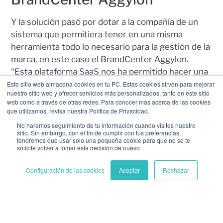
Y la solución pasó por dotar a la compañía de un
sistema que permitiera tener en una misma
herramienta todo lo necesario para la gestión de la
marca, en este caso el BrandCenter Aggylon.
“Esta plataforma SaaS nos ha permitido hacer una
gestión integral de la marca. Tenemos una parte
Este sitio web almacena cookies en tu PC. Estas cookies sirven para mejorar
nuestro sitio web y ofrecer servicios más personalizados, tanto en este sitio
pública de información. En esta recogemos
web como a través de otras redes. Para conocer más acerca de las cookies
nuestra estrategia de marca (posicionamiento,
que utilizamos, revisa nuestra Política de Privacidad.
propósito y personalidad), los principales
No haremos seguimiento de tu información cuando visites nuestro
sitio. Sin embargo, con el fin de cumplir con tus preferencias,
elementos que transmiten nuestra identidad
tendremos que usar solo una pequeña cookie para que no se te
(logotipo, color, layout, tipografía, fotografía…) y
solicite volver a tomar esta decisión de nuevo.
nuestros manuales de identidad”.
Configuración de las cookies
Aceptar
Rechazar
Además, ayuda a realizar un asesoramiento
(Advisor) con todas las áreas o departamentos que
en algún momento necesitan hacer uso de los
materiales de marca. “Desde un mismo lugar
resolvemos todas las consultas sobre la aplicación